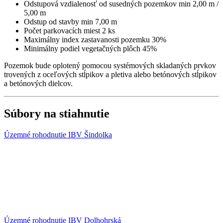
Odstupová vzdialenosť od susedných pozemkov min 2,00 m /
5,00 m
Odstup od stavby min 7,00 m
Počet parkovacích miest 2 ks
Maximálny index zastavanosti pozemku 30%
Minimálny podiel vegetačných plôch 45%
Pozemok bude oplotený pomocou systémových skladaných prvkov
trovených z oceľových stĺpikov a pletiva alebo betónových stĺpikov
a betónových dielcov.
Súbory na stiahnutie
Územné rohodnutie IBV Šindolka
Územné rohodnutie IBV Dolhohrská